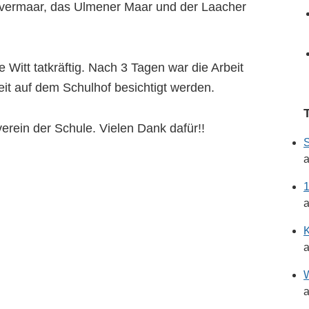
lvermaar, das Ulmener Maar und der Laacher
 Witt tatkräftig. Nach 3 Tagen war die Arbeit
eit auf dem Schulhof besichtigt werden.
erein der Schule. Vielen Dank dafür!!
a
1
a
K
a
W
a