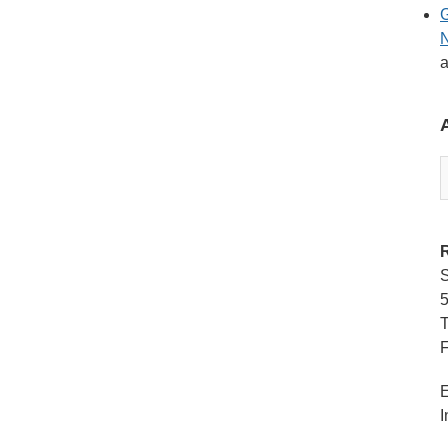
G
a
A
S
T
F
E
I