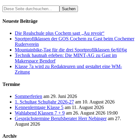
Neueste Beiträge
Die Realschule plus Cochem sagt „Au revoir“
Sportprofilklassen der GOS Cochem zu Gast beim Cochemer
Ruderverein
Mountainbike-Tag für die drei Sportprofilklassen 6e/6f/6g
Technik hautnah erleben: Die MINT-AG zu Gast im
Makerspace Bendorf
Klasse 7a wird zu Redakteuren und gestaltet eine WM-
Zeitung
Termine
Sommerferien
am 29. Juni 2026
1. Schultag Schuljahr 2026-27
am 10. August 2026
Kennenlerntage Klasse 5
am 11. August 2026
Wahlabend Klassen 7 + 9
am 26. August 2026 19:00
Gesprächstermine Berufsberater Herr Nebinger
am 27.
August 2026
Archiv