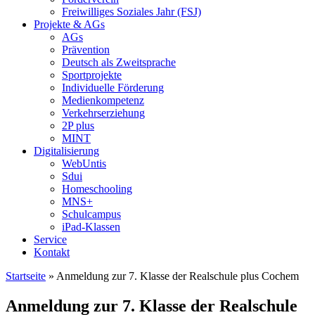
Freiwilliges Soziales Jahr (FSJ)
Projekte & AGs
AGs
Prävention
Deutsch als Zweitsprache
Sportprojekte
Individuelle Förderung
Medienkompetenz
Verkehrserziehung
2P plus
MINT
Digitalisierung
WebUntis
Sdui
Homeschooling
MNS+
Schulcampus
iPad-Klassen
Service
Kontakt
Startseite
»
Anmeldung zur 7. Klasse der Realschule plus Cochem
Anmeldung zur 7. Klasse der Realschule