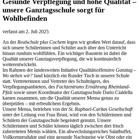
Gesunde Verpflegung und hohe Qualität –
unsere Ganztagsschule sorgt für
Wohlbefinden
verfasst am
2. Juli 2025
An der
Realschule plus Cochem
legen wir großen Wert darauf, dass
sich unsere Schülerinnen und Schüler auch über den Unterricht
hinaus rundum wohlfühlen. Ein wichtiger Baustein ist dabei die
Qualität unserer Ganztagsverpflegung, die wir kontinuierlich
weiterentwickeln.
Im Rahmen der landesweiten Initiative Qualitätsoffensive
Ganztag –
Wo stehen wir?
fand kürzlich ein Runder Tisch in unserer Schule
statt. Vertreterinnen und Vertreter des Schulträgers, des
Verpflegungsanbieters, des
Fachzentrums Ernährung Rheinland-
Pfalz
sowie unser Koordinator der Ganztagsschule Dario Cialdella
kamen zusammen, um die Qualität unserer Mensa genau zu
überprüfen – mit erfreulichem Ergebnis.
Unsere Mensa, betrieben von der
St. Raphael-Caritas Gesellschaft
unter der Leitung von Frau Brust, wird von den Schülerinnen und
Schülern der Ganztagsschule begeistert genutzt. Unsere
Schülerinnen und Schüler können täglich zwischen drei frisch
zubereiteten Menüs wählen. Ein abwechslungsreiches Salatbuffet,
Vollkornprodukte und eine gesunde Nachspeise wie Obst oder ein