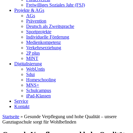
Freiwilliges Soziales Jahr (FSJ)
Projekte & AGs
AGs
Prävention
Deutsch als Zweitsprache
Sportprojekte
Individuelle Förderung
Medienkompetenz
Verkehrserziehung
2P plus
MINT
Digitalisierung
WebUntis
Sdui
Homeschooling
MNS+
Schulcampus
iPad-Klassen
Service
Kontakt
Startseite
»
Gesunde Verpflegung und hohe Qualität – unsere
Ganztagsschule sorgt für Wohlbefinden