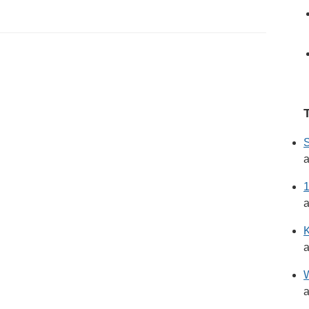
a
1
a
K
a
W
a