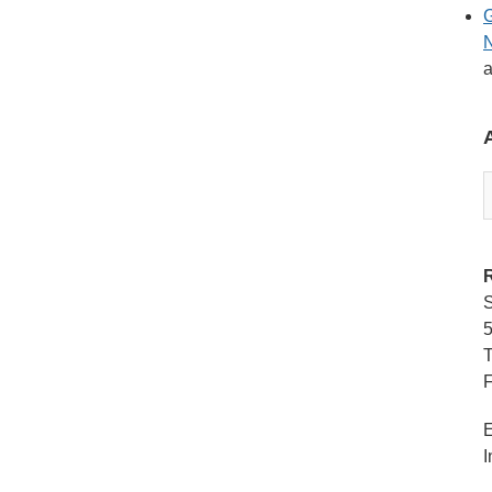
G
a
A
S
T
F
E
I