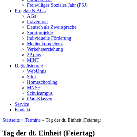
Freiwilliges Soziales Jahr (FSJ)
Projekte & AGs
AGs
Prävention
Deutsch als Zweitsprache
Sportprojekte
Individuelle Förderung
Medienkompetenz
Verkehrserziehung
2P plus
MINT
Digitalisierung
WebUntis
Sdui
Homeschooling
MNS+
Schulcampus
iPad-Klassen
Service
Kontakt
Startseite
»
Termine
»
Tag der dt. Einheit (Feiertag)
Tag der dt. Einheit (Feiertag)